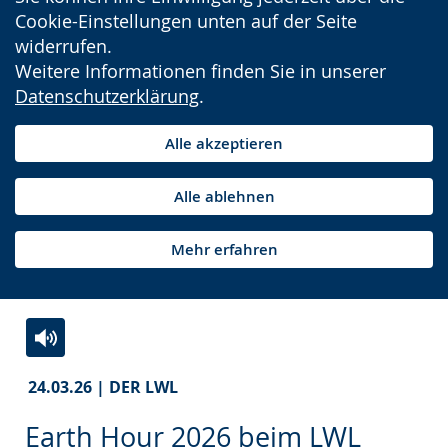
Cookie-Einstellungen unten auf der Seite
widerrufen.
Weitere Informationen finden Sie in unserer
Datenschutzerklärung
.
Alle akzeptieren
Alle ablehnen
Mehr erfahren
Zur
Aktiviere
Ein
24.03.26 | DER LWL
Leichten
Audio-
Video
Sprache
Unterstützung.
in
Earth Hour 2026 beim LWL