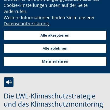
Cookie-Einstellungen unten auf der Seite
widerrufen.
Weitere Informationen finden Sie in unserer
Datenschutzerklärung
.
Alle akzeptieren
Alle ablehnen
Mehr erfahren
Zur
Aktiviere
Ein
Die LWL-Klimaschutzstrategie
Leichten
Audio-
Video
und das Klimaschutzmonitoring
Sprache
Unterstützung.
in