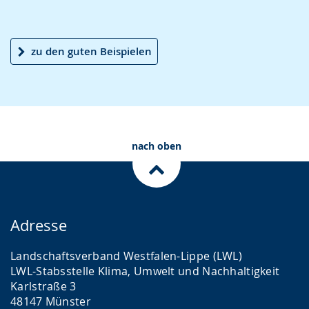
h
r
o
t
e
i
zu den guten Beispielen
e
A
n
n
u
D
S
d
e
p
i
u
r
o
t
nach oben
a
-
s
c
U
c
h
n
h
e
t
e
Adresse
w
e
r
Landschaftsverband Westfalen-Lippe (LWL)
e
r
G
LWL-Stabsstelle Klima, Umwelt und Nachhaltigkeit
c
s
e
Karlstraße 3
h
t
b
48147 Münster