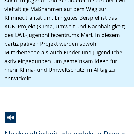
Auch im Jugend- und Schulbereich setzt der LWL
vielfältige Maßnahmen auf dem Weg zur
Klimneutralität um. Ein gutes Beispiel ist das
KUN-Projekt (Klima, Umwelt und Nachhaltigkeit)
des LWL‑Jugendhilfezentrums Marl. In diesem
partizipativen Projekt werden sowohl
Mitarbeitende als auch Kinder und Jugendliche
aktiv eingebunden, um gemeinsam Ideen für
mehr Klima- und Umweltschutz im Alltag zu
entwickeln.
Zur
Aktiviere
Ein