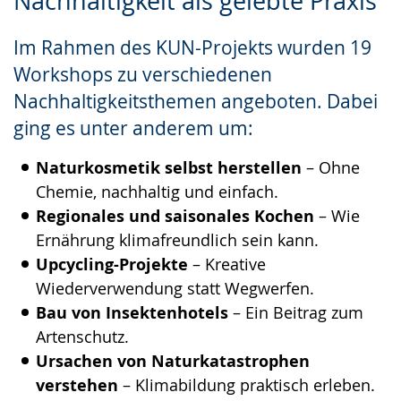
Nachhaltigkeit als gelebte Praxis
Leichten
Audio-
Video
Sprache
Unterstützung.
in
Im Rahmen des KUN-Projekts wurden 19
wechseln.
Deutscher
Workshops zu verschiedenen
Gebärdensprache
Nachhaltigkeitsthemen angeboten. Dabei
wird
ging es unter anderem um:
angezeigt.
Naturkosmetik selbst herstellen
– Ohne
Chemie, nachhaltig und einfach.
Regionales und saisonales Kochen
– Wie
Ernährung klimafreundlich sein kann.
Upcycling-Projekte
– Kreative
Wiederverwendung statt Wegwerfen.
Bau von Insektenhotels
– Ein Beitrag zum
Artenschutz.
Ursachen von Naturkatastrophen
verstehen
– Klimabildung praktisch erleben.