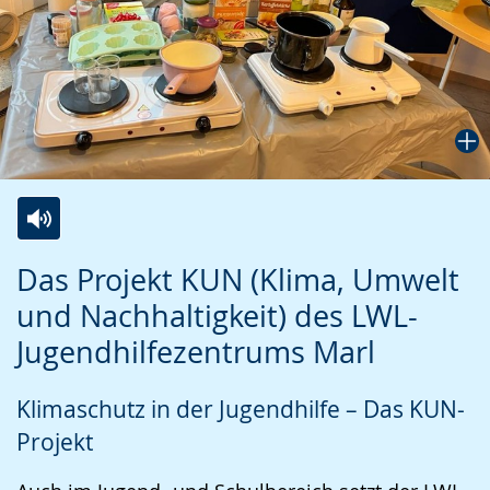
Zur
Aktiviere
Ein
Das Projekt KUN (Klima, Umwelt
Leichten
Audio-
Video
und Nachhaltigkeit) des LWL-
Sprache
Unterstützung.
in
Jugendhilfezentrums Marl
wechseln.
Deutscher
Gebärdensprache
Klimaschutz in der Jugendhilfe – Das KUN-
wird
Projekt
angezeigt.