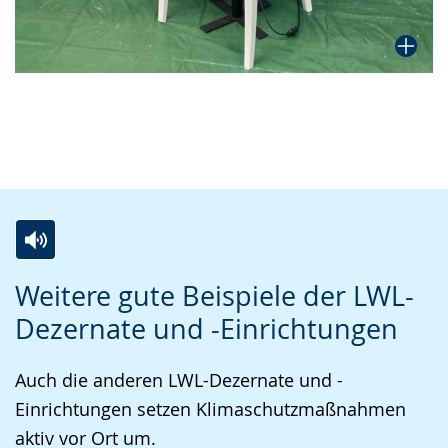
Z
A
E
Weitere gute Beispiele der LWL-
u
k
i
Dezernate und -Einrichtungen
r
t
n
L
i
V
Auch die anderen LWL-Dezernate und -
e
v
i
Einrichtungen setzen Klimaschutzmaßnahmen
i
i
d
aktiv vor Ort um.
c
e
e