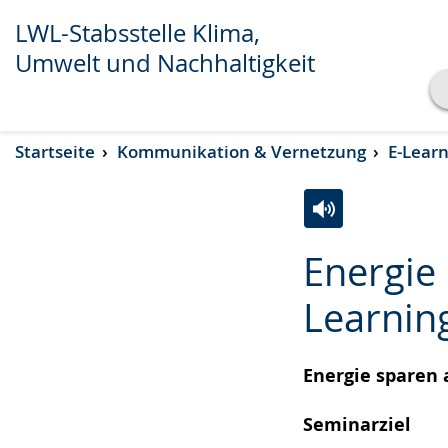
LWL-Stabsstelle Klima,
Umwelt und Nachhaltigkeit
Transkript anzeigen
Startseite
Kommunikation & Vernetzung
E-Lear
Abspielen
Pausieren
Zur
Aktiviere
Ein
Energie 
Leichten
Audio-
Video
Sprache
Unterstützung.
in
Learnin
wechseln.
Deutscher
Gebärdensprach
Energie sparen 
wird
angezeigt.
Seminarziel