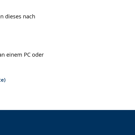
en dieses nach
 an einem PC oder
te)