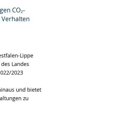
ngen CO₂-
 Verhalten
stfalen-Lippe
t des Landes
2022/2023
inaus und bietet
altungen zu