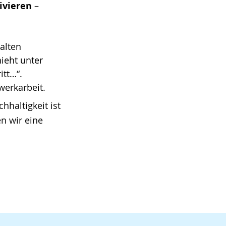
ivieren
–
alten
ieht unter
itt…“.
werkarbeit.
hhaltigkeit ist
en wir eine