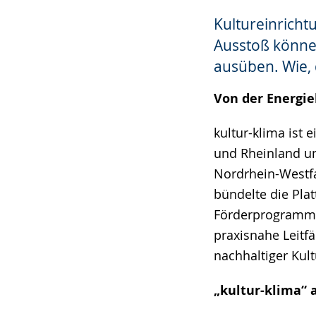
Sprache
Unterstützung.
in
Kultureinricht
wechseln.
Deutscher
Gebärdensprach
Ausstoß können
wird
ausüben. Wie, d
angezeigt.
Von der Energie
kultur-klima ist
und Rheinland un
Nordrhein-Westfa
bündelte die Pla
Förderprogramme
praxisnahe Leitf
nachhaltiger Kult
„kultur-klima“ a