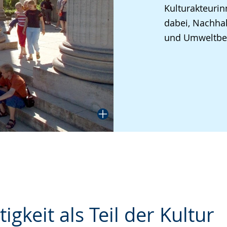
Kulturakteurin
angezeigt.
dabei, Nachhalt
und Umweltbew
igkeit als Teil der Kultur