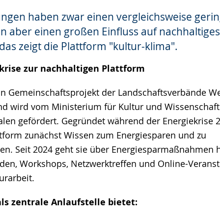
ungen haben zwar einen vergleichsweise geri
e
 aber einen großen Einfluss auf nachhaltiges
as zeigt die Plattform "kultur-klima".
krise zur nachhaltigen Plattform
 ein Gemeinschaftsprojekt der Landschaftsverbände We
d wird vom Ministerium für Kultur und Wissenschaf
len gefördert. Gegründet während der Energiekrise 
ttform zunächst Wissen zum Energiesparen und zu
n. Seit 2024 geht sie über Energiesparmaßnahmen h
äden, Workshops, Netzwerktreffen und Online-Veranst
urarbeit.
ls zentrale Anlaufstelle bietet: