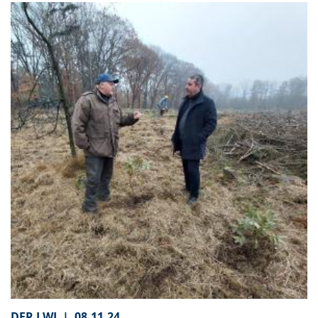
DER LWL |
08.11.24