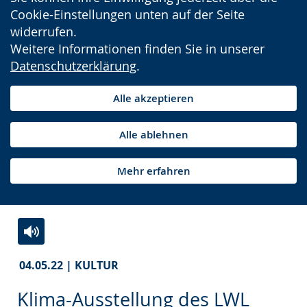
Cookie-Einstellungen unten auf der Seite
widerrufen.
Weitere Informationen finden Sie in unserer
Datenschutzerklärung
.
Alle akzeptieren
Alle ablehnen
Mehr erfahren
Zur
Aktiviere
Ein
04.05.22 | KULTUR
Leichten
Audio-
Video
Sprache
Unterstützung.
in
Klima-Ausstellung des LWL