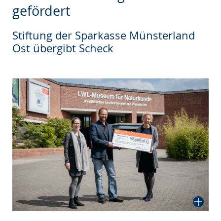
wechseln.
Deutscher
gefördert
Gebärdensprache
wird
Stiftung der Sparkasse Münsterland
Ost übergibt Scheck
angezeigt.